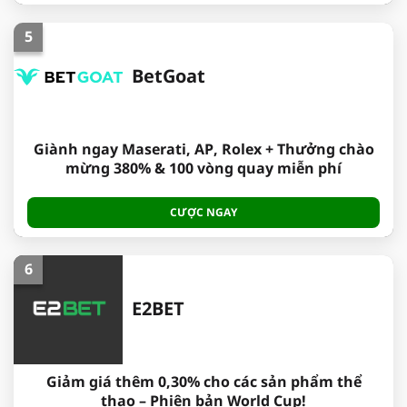
5
BetGoat
Giành ngay Maserati, AP, Rolex + Thưởng chào
mừng 380% & 100 vòng quay miễn phí
CƯỢC NGAY
6
E2BET
Giảm giá thêm 0,30% cho các sản phẩm thể
thao – Phiên bản World Cup!