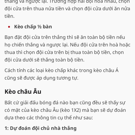
thắng và ngược lại. Trường hợp hai đội hoà nhau, chọn
đội cửa trên thua nửa tiền và chọn đội cửa dưới ăn nửa
tiền.
Kèo chấp ½ bàn
Bạn đặt đội cửa trên thắng thì sẽ ăn toàn bộ tiền nếu
họ chiến thắng và ngược lại. Nếu đội cửa trên hoà hoặc
thua thì chọn đội cửa trên bị thua toàn bộ tiền, chọn
đội cửa dưới sẽ thắng toàn bộ tiền.
Cách tính các loại kèo chấp khác trong kèo châu Á
cũng sẽ được áp dụng tương tự.
Kèo châu Âu
Bất cứ giải đấu bóng đá nào bạn cũng đều sẽ thấy sự
có mặt của kèo châu Âu (kèo 1X2) mà bạn sẽ dự đoán
dựa theo các thông tin cụ thể như sau:
1: Dự đoán đội chủ nhà thắng