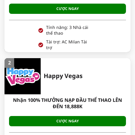
CƯỢC NGAY
Tính năng: 3 Nhà cái
thể thao
Tài trợ: AC Milan Tài
trợ
2
Happy Vegas
Nhận 100% THƯỞNG NẠP ĐẦU THỂ THAO LÊN
ĐẾN 18,888K
CƯỢC NGAY