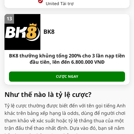
United Tài trợ
13
BK8
BK8 thưởng khủng tổng 200% cho 3 lần nạp tiền
đầu tiên, lên đến 6.800.000 VNĐ
CƯỢC NGAY
Như thế nào là tỷ lệ cược?
Tỷ lệ cược thường được biết đến với tên gọi tiếng Anh
khác trên bảng xếp hạng là odds, dùng để người chơi
tham khảo về xác suất hoặc tỷ lệ thắng thua của một
trận đấu thể thao nhất định. Dựa vào đó, bạn sẽ nắm