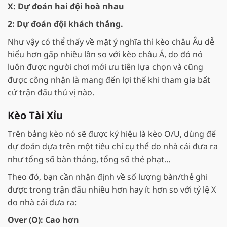
X: Dự đoán hai đội hoà nhau
2: Dự đoán đội khách thắng.
Như vậy có thể thấy về mặt ý nghĩa thì kèo châu Âu dễ
hiểu hơn gấp nhiều lần so với kèo châu Á, do đó nó
luôn được người chơi mới ưu tiên lựa chọn và cũng
được công nhận là mang đến lợi thế khi tham gia bất
cứ trận đấu thú vị nào.
Kèo Tài Xỉu
Trên bảng kèo nó sẽ được ký hiệu là kèo O/U, dùng để
dự đoán dựa trên một tiêu chí cụ thể do nhà cái đưa ra
như tổng số bàn thắng, tổng số thẻ phạt…
Theo đó, bạn cần nhận định về số lượng bàn/thẻ ghi
được trong trận đấu nhiều hơn hay ít hơn so với tỷ lệ X
do nhà cái đưa ra:
Over (O): Cao hơn