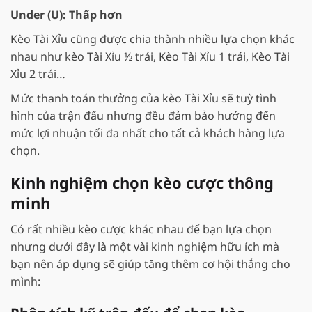
Under (U): Thấp hơn
Kèo Tài Xỉu cũng được chia thành nhiều lựa chọn khác
nhau như kèo Tài Xỉu ½ trái, Kèo Tài Xỉu 1 trái, Kèo Tài
Xỉu 2 trái…
Mức thanh toán thưởng của kèo Tài Xỉu sẽ tuỳ tình
hình của trận đấu nhưng đều đảm bảo hướng đến
mức lợi nhuận tối đa nhất cho tất cả khách hàng lựa
chọn.
Kinh nghiệm chọn kèo cược thông
minh
Có rất nhiều kèo cược khác nhau để bạn lựa chọn
nhưng dưới đây là một vài kinh nghiệm hữu ích mà
bạn nên áp dụng sẽ giúp tăng thêm cơ hội thắng cho
mình: