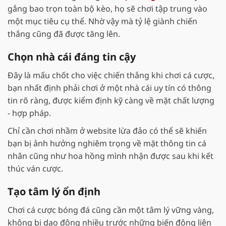
gắng bao trọn toàn bộ kèo, họ sẽ chơi tập trung vào
một mục tiêu cụ thể. Nhờ vậy mà tỷ lệ giành chiến
thắng cũng đã được tăng lên.
Chọn nhà cái đáng tin cậy
Đây là mấu chốt cho việc chiến thắng khi chơi cá cược,
bạn nhất định phải chơi ở một nhà cái uy tín có thông
tin rõ ràng, được kiểm định kỹ càng về mặt chất lượng
- hợp pháp.
Chỉ cần chơi nhầm ở website lừa đảo có thể sẽ khiến
bạn bị ảnh hưởng nghiêm trọng về mặt thông tin cá
nhân cũng như hoa hồng mình nhận được sau khi kết
thúc ván cược.
Tạo tâm lý ổn định
Chơi cá cược bóng đá cũng cần một tâm lý vững vàng,
không bị dao động nhiều trước những biến động liên