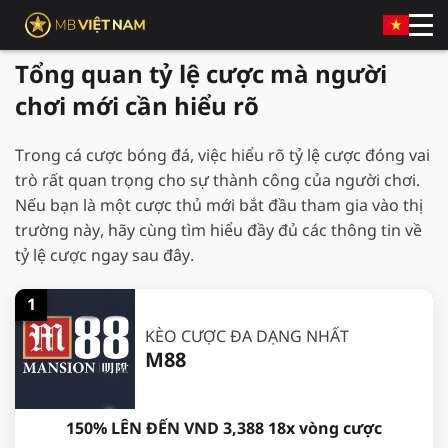
Tổng quan tỷ lệ cược mà người
chơi mới cần hiểu rõ
Trong cá cược bóng đá, việc hiểu rõ tỷ lệ cược đóng vai
trò rất quan trọng cho sự thành công của người chơi.
Nếu bạn là một cược thủ mới bắt đầu tham gia vào thị
trường này, hãy cùng tìm hiểu đầy đủ các thông tin về
tỷ lệ cược ngay sau đây.
1
KÈO CƯỢC ĐA DẠNG NHẤT
M88
150% LÊN ĐẾN VND 3,388 18x vòng cược