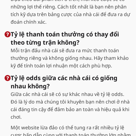
những lợi thế riêng. Cách tốt nhất là bạn nên phân
tích kỹ dựa trên bảng cược của nhà cái để đưa ra dự
đoán chính xác.
Tỷ lệ thanh toán thưởng có thay đổi
theo từng trận không?
Mỗi trận đấu nhà cái sẽ đưa ra mức thanh toán
thưởng riêng và không giống nhau. Hãy tham khảo
kỹ để tính toán lợi nhuận một cách phù hợp.
Tỷ lệ odds giữa các nhà cái có giống
nhau không?
Giữa các nhà cái sẽ có sự khác nhau về tỷ lệ odds.
Đó là lý do mà chúng tôi khuyên bạn nên chơi ở nhà
cái đáng tin cậy để đảm bảo an toàn và hiệu quả khi
chơi.
Một website lừa đảo có thể tung ra rất nhiều tỷ lệ
cược hấp dẫn cùng với thanh toán thưởng lớn nhằm