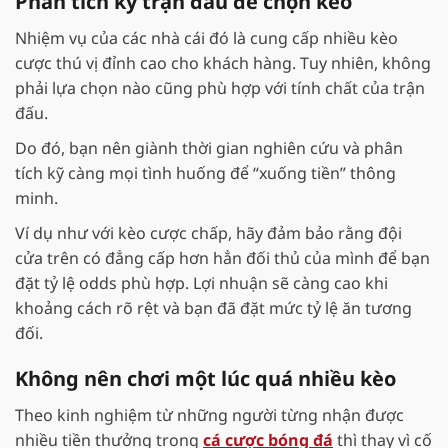
Phân tích kỹ trận đấu để chọn kèo
Nhiệm vụ của các nhà cái đó là cung cấp nhiều kèo
cược thú vị đỉnh cao cho khách hàng. Tuy nhiên, không
phải lựa chọn nào cũng phù hợp với tính chất của trận
đấu.
Do đó, bạn nên giành thời gian nghiên cứu và phân
tích kỹ càng mọi tình huống để “xuống tiền” thông
minh.
Ví dụ như với kèo cược chấp, hãy đảm bảo rằng đội
cửa trên có đẳng cấp hơn hẳn đối thủ của mình để bạn
đặt tỷ lệ odds phù hợp. Lợi nhuận sẽ càng cao khi
khoảng cách rõ rệt và bạn đã đặt mức tỷ lệ ăn tương
đối.
Không nên chơi một lúc quá nhiều kèo
Theo kinh nghiệm từ những người từng nhận được
nhiều tiền thưởng trong
cá cược bóng đá
thì thay vì cố