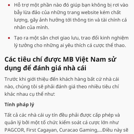
Hỗ trợ một phần nào đó giúp bạn không bị rơi vào
bẫy lừa đảo của những trang website kém chất
lượng, gây ảnh hưởng tới thông tin và tài chính cá
nhân của mình.
Tạo ra một sân chơi giao lưu, trao đổi kinh nghiệm
lý tưởng cho những ai yêu thích cá cược thể thao.
Các tiêu chí được MB Việt Nam sử
dụng để đánh giá nhà cái
Trước khi giới thiệu đến khách hàng bất cứ nhà cái
nào, chúng tôi sẽ phải đánh giá theo nhiều tiêu chí
khác nhau cụ thể như:
Tính pháp lý
Tất cả các nhà cái uy tín đều phải được cấp phép và
quản lý bởi một tổ chức kiểm soát cá cược lớn như
PAGCOR, First Cagayan, Curacao Gaming,…Điều này sẽ