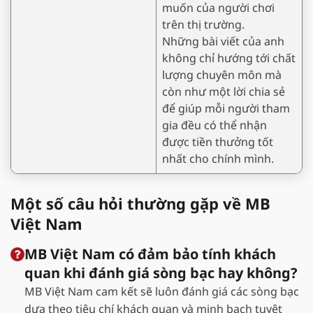
muốn của người chơi
trên thị trường.
Những bài viết của anh
không chỉ hướng tới chất
lượng chuyên môn mà
còn như một lời chia sẻ
để giúp mỗi người tham
gia đều có thể nhận
được tiền thưởng tốt
nhất cho chính mình.
Một số câu hỏi thường gặp về MB
Việt Nam
MB Việt Nam có đảm bảo tính khách
quan khi đánh giá sòng bạc hay không?
MB Việt Nam cam kết sẽ luôn đánh giá các sòng bạc
dựa theo tiêu chí khách quan và minh bạch tuyệt