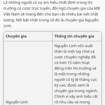
Là những người có sự am hiểu nhất định trong thị
trường cá cược trực tuyến, đội ngũ chuyên gia của MB
Việt Nam sẽ mang đến cho bạn rất nhiều bài viết chất
lượng. Nổi bật nhất trong số đó là chuyên gia Nguyễn
Linh.
Chuyên gia
Thông tin chuyên gia
Nguyễn Linh vốn xuất
thân là một tay chơi cá
cược chuyên nghiệp đã
có hơn 15 năm hoạt
động trên thị trường và
là một trong những
người có tỷ lệ thắng cực
kỳ cao, được xem là
chuyên gia trong ngành.
Chính vì vậy anh hiểu rất
Nguyễn Linh
rõ nhu cầu và mong