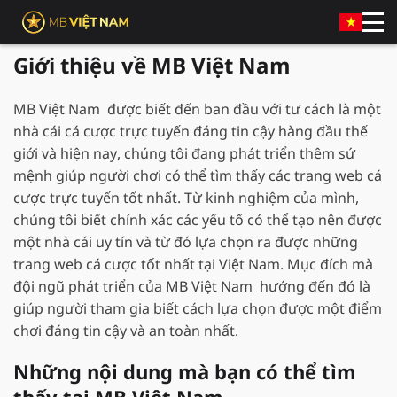
Giới thiệu về MB Việt Nam
MB Việt Nam được biết đến ban đầu với tư cách là một
nhà cái cá cược trực tuyến đáng tin cậy hàng đầu thế
giới và hiện nay, chúng tôi đang phát triển thêm sứ
mệnh giúp người chơi có thể tìm thấy các trang web cá
cược trực tuyến tốt nhất. Từ kinh nghiệm của mình,
chúng tôi biết chính xác các yếu tố có thể tạo nên được
một nhà cái uy tín và từ đó lựa chọn ra được những
trang web cá cược tốt nhất tại Việt Nam. Mục đích mà
đội ngũ phát triển của MB Việt Nam hướng đến đó là
giúp người tham gia biết cách lựa chọn được một điểm
chơi đáng tin cậy và an toàn nhất.
Những nội dung mà bạn có thể tìm