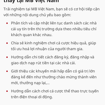
thấy tại MB Việt Nam
Trải nghiệm tại MB Việt Nam, bạn sẽ có cơ hội tiếp cận
với những nội dung chủ yếu bao gồm:
Phân tích và cập nhật liên tục danh sách các nhà
cái uy tín trên thị trường dựa theo nhiều tiêu chí
khách quan khác nhau.
Chia sẻ kinh nghiệm chơi cá cược hiệu quả, giúp
tối ưu hoá lợi nhuận của người tham gia.
Hướng dẫn chi tiết cách đăng ký, đăng nhập và
giao dịch nạp rút tiền tại các nhà cái.
Giới thiệu các khuyến mãi hấp dẫn có giá trị lớn
đáng kể đến như thưởng chào mừng thành viên
mới, thưởng nạp lại,…
Hướng dẫn cách chơi cá cược thể thao trực tuyến
trên điện thoại di động.