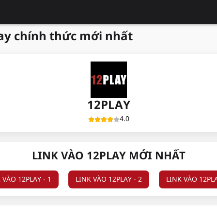
lay chính thức mới nhất
12PLAY
4.0
LINK VÀO 12PLAY MỚI NHẤT
 VÀO 12PLAY - 1
LINK VÀO 12PLAY - 2
LINK VÀO 12PLA