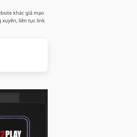
ebsite khác giả mạo
xuyên, liên tục link