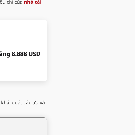
iêu chí của
nhà cái
ắng 8.888 USD
 khái quát các ưu và