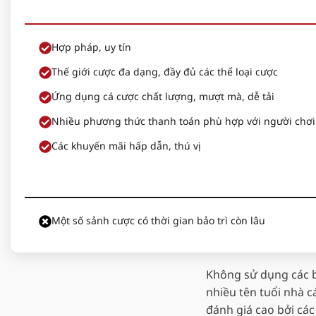
Hợp pháp, uy tín
Thế giới cược đa dạng, đầy đủ các thể loại cược
Ứng dụng cá cược chất lượng, mượt mà, dễ tải
Nhiều phương thức thanh toán phù hợp với người chơi 
Các khuyến mãi hấp dẫn, thú vị
Một số sảnh cược có thời gian bảo trì còn lâu
Không sử dụng các 
nhiều tên tuổi nhà c
đánh giá cao bởi các