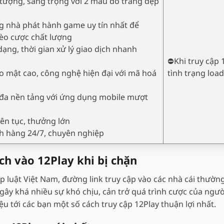
 tượng, sang trọng với 2 màu đỏ trắng đẹp
g nhà phát hành game uy tín nhất để
o cược chất lượng
dạng, thời gian xử lý giao dịch nhanh
⛔Khi truy cập 
o mật cao, công nghệ hiện đại với mã hoá
tình trạng loa
 đa nền tảng với ứng dụng mobile mượt
iên tục, thưởng lớn
h hàng 24/7, chuyên nghiệp
h vào 12Play khi bị chặn
 luật Việt Nam, đường link truy cập vào các nhà cái thường
ây khá nhiều sự khó chịu, cản trở quá trình cược của người
iệu tới các bạn một số cách truy cập 12Play thuận lợi nhất.