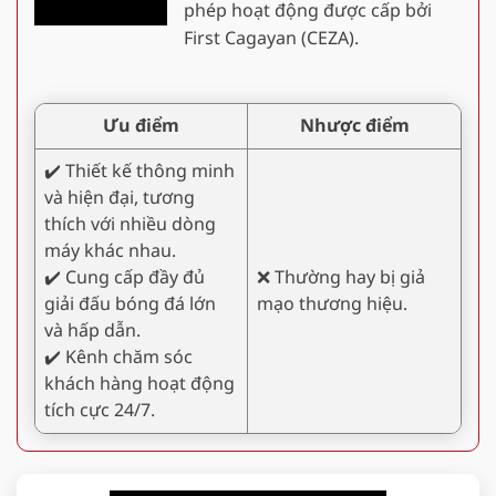
phép hoạt động được cấp bởi
First Cagayan (CEZA).
Ưu điểm
Nhược điểm
✔️ Thiết kế thông minh
và hiện đại, tương
thích với nhiều dòng
máy khác nhau.
✔️ Cung cấp đầy đủ
❌ Thường hay bị giả
giải đấu bóng đá lớn
mạo thương hiệu.
và hấp dẫn.
✔️ Kênh chăm sóc
khách hàng hoạt động
tích cực 24/7.