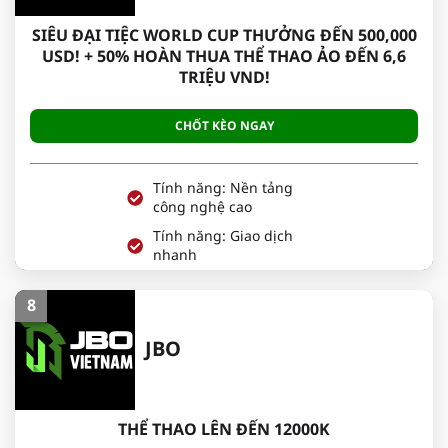
SIÊU ĐẠI TIỆC WORLD CUP THƯỞNG ĐẾN 500,000
USD! + 50% HOÀN THUA THỂ THAO ẢO ĐẾN 6,6
TRIỆU VND!
CHỐT KÈO NGAY
Tính năng: Nền tảng
công nghệ cao
Tính năng: Giao dịch
nhanh
8
JBO
THỂ THAO LÊN ĐẾN 12000K