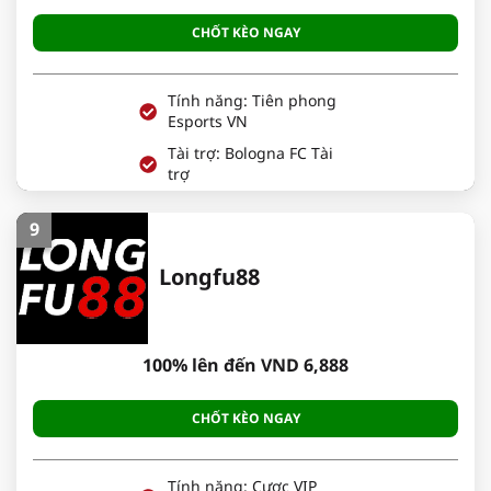
CHỐT KÈO NGAY
Tính năng: Tiên phong
Esports VN
Tài trợ: Bologna FC Tài
trợ
9
Longfu88
100% lên đến VND 6,888
CHỐT KÈO NGAY
Tính năng: Cược VIP