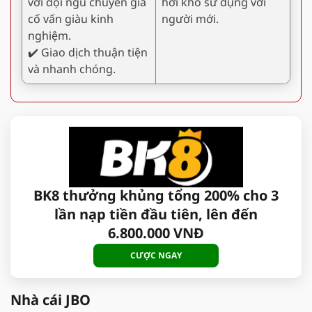
với đội ngũ chuyên gia
hơi khó sử dụng với
cố vấn giàu kinh
người mới.
nghiệm.
✔️ Giao dịch thuận tiện
và nhanh chóng.
BK8 thưởng khủng tổng 200% cho 3
lần nạp tiền đầu tiên, lên đến
6.800.000 VNĐ
CƯỢC NGAY
Nhà cái JBO