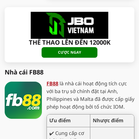
THỂ THAO LÊN ĐẾN 12000K
CƯỢC NGAY
Nhà cái FB88
FB88
là nhà cái hoạt động tích cực
với ba trụ sở chính đặt tại Anh,
Philippines và Malta đã được cấp giấy
phép hoạt động bởi tổ chức IOM.
Ưu điểm
Nhược điểm
✔️ Cung cấp cơ