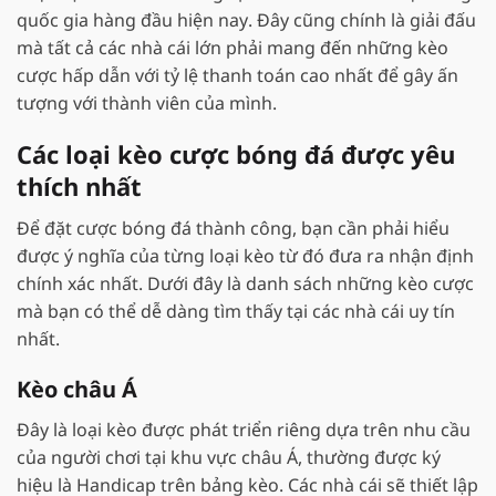
quốc gia hàng đầu hiện nay. Đây cũng chính là giải đấu
mà tất cả các nhà cái lớn phải mang đến những kèo
cược hấp dẫn với tỷ lệ thanh toán cao nhất để gây ấn
tượng với thành viên của mình.
Các loại kèo cược bóng đá được yêu
thích nhất
Để đặt cược bóng đá thành công, bạn cần phải hiểu
được ý nghĩa của từng loại kèo từ đó đưa ra nhận định
chính xác nhất. Dưới đây là danh sách những kèo cược
mà bạn có thể dễ dàng tìm thấy tại các nhà cái uy tín
nhất.
Kèo châu Á
Đây là loại kèo được phát triển riêng dựa trên nhu cầu
của người chơi tại khu vực châu Á, thường được ký
hiệu là Handicap trên bảng kèo. Các nhà cái sẽ thiết lập