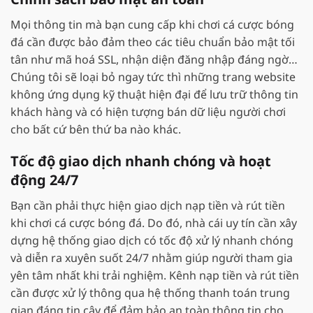
Mọi thông tin mà bạn cung cấp khi chơi cá cược bóng
đá cần được bảo đảm theo các tiêu chuẩn bảo mật tối
tân như mã hoá SSL, nhận diện đăng nhập đáng ngờ…
Chúng tôi sẽ loại bỏ ngay tức thì những trang website
không ứng dụng kỹ thuật hiện đại để lưu trữ thông tin
khách hàng và có hiện tượng bán dữ liệu người chơi
cho bất cứ bên thứ ba nào khác.
Tốc độ giao dịch nhanh chóng và hoạt
động 24/7
Bạn cần phải thực hiện giao dịch nạp tiền và rút tiền
khi chơi cá cược bóng đá. Do đó, nhà cái uy tín cần xây
dựng hệ thống giao dịch có tốc độ xử lý nhanh chóng
và diễn ra xuyên suốt 24/7 nhằm giúp người tham gia
yên tâm nhất khi trải nghiệm. Kênh nạp tiền và rút tiền
cần được xử lý thông qua hệ thống thanh toán trung
gian đáng tin cậy để đảm bảo an toàn thông tin cho