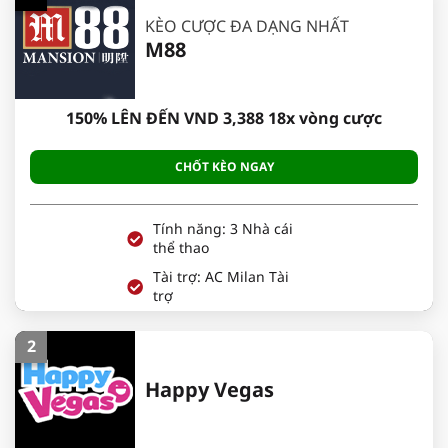
KÈO CƯỢC ĐA DẠNG NHẤT
M88
150% LÊN ĐẾN VND 3,388 18x vòng cược
CHỐT KÈO NGAY
Tính năng: 3 Nhà cái
thể thao
Tài trợ: AC Milan Tài
trợ
2
Happy Vegas