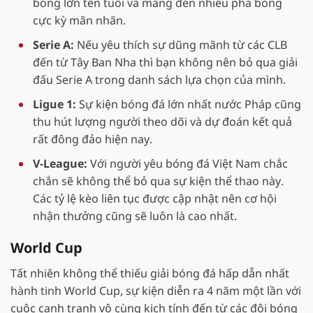
bóng lớn tên tuổi và mang đến nhiều pha bóng
cực kỳ mãn nhãn.
Serie A:
Nếu yêu thích sự dũng mãnh từ các CLB
đến từ Tây Ban Nha thì bạn không nên bỏ qua giải
đấu Serie A trong danh sách lựa chọn của mình.
Ligue 1:
Sự kiện bóng đá lớn nhất nước Pháp cũng
thu hút lượng người theo dõi và dự đoán kết quả
rất đông đảo hiện nay.
V-League:
Với người yêu bóng đá Việt Nam chắc
chắn sẽ không thể bỏ qua sự kiện thể thao này.
Các tỷ lệ kèo liên tục được cập nhật nên cơ hội
nhận thưởng cũng sẽ luôn là cao nhất.
World Cup
Tất nhiên không thể thiếu giải bóng đá hấp dẫn nhất
hành tinh World Cup, sự kiện diễn ra 4 năm một lần với
cuộc cạnh tranh vô cùng kịch tính đến từ các đội bóng