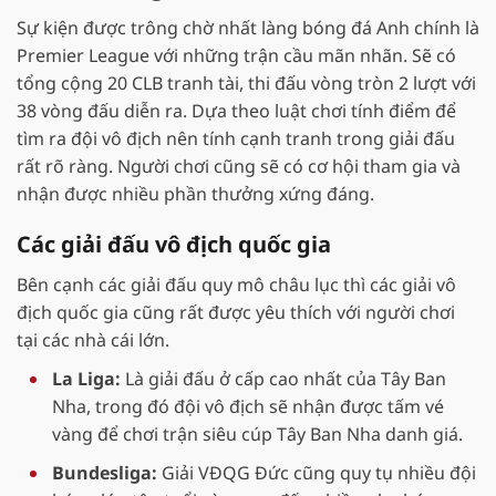
Sự kiện được trông chờ nhất làng bóng đá Anh chính là
Premier League với những trận cầu mãn nhãn. Sẽ có
tổng cộng 20 CLB tranh tài, thi đấu vòng tròn 2 lượt với
38 vòng đấu diễn ra. Dựa theo luật chơi tính điểm để
tìm ra đội vô địch nên tính cạnh tranh trong giải đấu
rất rõ ràng. Người chơi cũng sẽ có cơ hội tham gia và
nhận được nhiều phần thưởng xứng đáng.
Các giải đấu vô địch quốc gia
Bên cạnh các giải đấu quy mô châu lục thì các giải vô
địch quốc gia cũng rất được yêu thích với người chơi
tại các nhà cái lớn.
La Liga:
Là giải đấu ở cấp cao nhất của Tây Ban
Nha, trong đó đội vô địch sẽ nhận được tấm vé
vàng để chơi trận siêu cúp Tây Ban Nha danh giá.
Bundesliga:
Giải VĐQG Đức cũng quy tụ nhiều đội