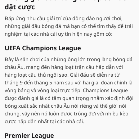
đặt cược
Đáp ứng nhu cầu giải trí của đông đảo người chơi,
những giải đấu bóng đá mà bạn có thể tìm thấy để trải
nghiệm tại các nhà cái uy tín hiện nay gồm có:
UEFA Champions League
Đây là sân chơi của những ông lớn trong làng bóng đá
châu Âu, mang đến hàng loạt trận cầu hấp dẫn với
hàng loạt cầu thủ ngôi sao. Giải đấu sẽ diễn ra từ
tháng 9 đến tháng 5 năm sau với hai giai đoạn chính là
vòng bảng và vòng loại trực tiếp. Champions League
được đánh giá là có tầm quan trọng nhằm xác định đội
bóng xuất sắc nhất châu Âu nói riêng và thế giới nói
chung, vậy nên nó luôn được trông đợi với nhiều kèo
cược hấp dẫn nhất tại các nhà cái.
Premier League