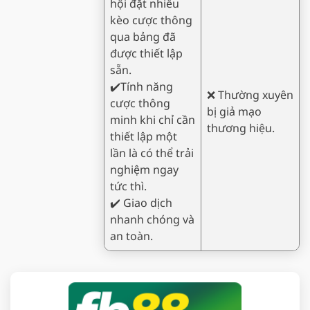
hội đặt nhiều
kèo cược thông
qua bảng đã
được thiết lập
sẵn.
✔️Tính năng
❌ Thường xuyên
cược thông
bị giả mạo
minh khi chỉ cần
thương hiệu.
thiết lập một
lần là có thể trải
nghiệm ngay
tức thì.
✔️ Giao dịch
nhanh chóng và
an toàn.