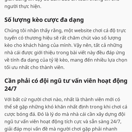
người thực hiện.
Số lượng kèo cược đa dạng
Chúng tôi nhận thấy rằng, một website chơi cá độ trực
tuyến có thương hiệu sẽ rất chăm chút vào số lượng
kèo cho khách hàng của mình. Vậy nên, tất cả những
nhà cái được giới thiệu trong bài viết này đều đáp ứng
về tính đa dạng của tỷ lệ kèo, mang đến nhiều lựa chọn
tối ưu nhất cho thành viên.
Cần phải có đội ngũ tư vấn viên hoạt động
24/7
Với bất cứ người chơi nào, nhất là thành viên mới có
thể sẽ gặp những khó khăn nhất định trong khi chơi cá
cược bóng đá. Đó là lý do mà nhà cái cần xây dựng đội
ngũ tư vấn viên hoạt động tích cực và sẵn sàng 24/7,
giải đáp mọi vấn đề mà người chơi gặp phải nhanh