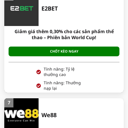
E2BET
Giảm giá thêm 0,30% cho các sản phẩm thể
thao – Phiên bản World Cup!
CHỐT KÈO NGAY
Tính năng: Tỷ lệ
thưởng cao
Tính năng: Thưởng
nạp lại
7
We88