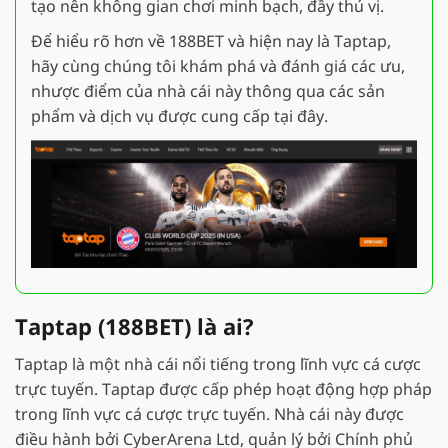
tạo nên không gian chơi minh bạch, đầy thú vị.
Để hiểu rõ hơn về 188BET và hiện nay là Taptap,
hãy cùng chúng tôi khám phá và đánh giá các ưu,
nhược điểm của nhà cái này thông qua các sản
phẩm và dịch vụ được cung cấp tại đây.
Taptap (188BET) là ai?
Taptap là một nhà cái nổi tiếng trong lĩnh vực cá cược
trực tuyến. Taptap được cấp phép hoạt động hợp pháp
trong lĩnh vực cá cược trực tuyến. Nhà cái này được
điều hành bởi CyberArena Ltd, quản lý bởi Chính phủ