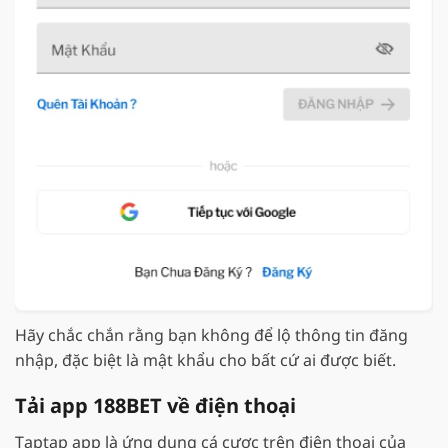
Hãy chắc chắn rằng bạn không để lộ thông tin đăng
nhập, đặc biệt là mật khẩu cho bất cứ ai được biết.
Tải app 188BET về điện thoại
Taptap app là ứng dụng cá cược trên điện thoại của