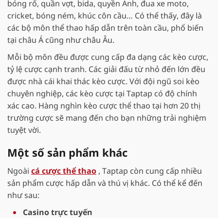
bóng rổ, quần vợt, bida, quyền Anh, đua xe moto,
cricket, bóng ném, khúc côn cầu… Có thể thấy, đây là
các bộ môn thể thao hấp dẫn trên toàn cầu, phổ biến
tại châu Á cũng như châu Âu.
Mỗi bộ môn đều được cung cấp đa dạng các kèo cược,
tỷ lệ cược cạnh tranh. Các giải đấu từ nhỏ đến lớn đều
được nhà cái khai thác kèo cược. Với đội ngũ soi kèo
chuyên nghiệp, các kèo cược tại Taptap có độ chính
xác cao. Hàng nghìn kèo cược thể thao tại hơn 20 thị
trường cược sẽ mang đến cho bạn những trải nghiệm
tuyệt vời.
Một số sản phẩm khác
Ngoài
cá cược thể thao
, Taptap còn cung cấp nhiều
sản phẩm cược hấp dẫn và thú vị khác. Có thể kể đến
như sau:
Casino trực tuyến