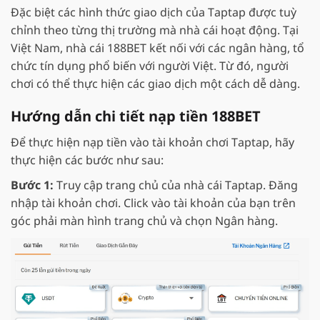
Đặc biệt các hình thức giao dịch của Taptap được tuỳ
chỉnh theo từng thị trường mà nhà cái hoạt động. Tại
Việt Nam, nhà cái 188BET kết nối với các ngân hàng, tổ
chức tín dụng phổ biến với người Việt. Từ đó, người
chơi có thể thực hiện các giao dịch một cách dễ dàng.
Hướng dẫn chi tiết nạp tiền 188BET
Để thực hiện nạp tiền vào tài khoản chơi Taptap, hãy
thực hiện các bước như sau:
Bước 1:
Truy cập trang chủ của nhà cái Taptap. Đăng
nhập tài khoản chơi. Click vào tài khoản của bạn trên
góc phải màn hình trang chủ và chọn Ngân hàng.