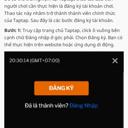
người chơi cần thực hiện là đăng ký tài khoản chơi.
Thao tác này nhằm trở thành thành viên chính thức
của Taptap. Sau đây là các bước đăng ký tài khoản.
Bước 1:
Truy cập trang chủ Taptap, click ô vuông bên
cạnh chữ Đăng nhập ở góc phải. Chọn Đăng ký. Bạn có
thể thực hiện trên website hoặc ứng dụng di động.