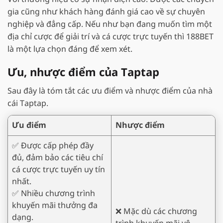
gia cũng như khách hàng đánh giá cao về sự chuyên
nghiệp và đẳng cấp. Nếu như bạn đang muốn tìm một
địa chỉ cược để giải trí và cá cược trực tuyến thì 188BET
là một lựa chọn đáng để xem xét.
Ưu, nhược điểm của Taptap
Sau đây là tóm tắt các ưu điểm và nhược điểm của nhà
cái Taptap.
Ưu điểm
Nhược điểm
✅ Được cấp phép đầy
đủ, đảm bảo các tiêu chí
cá cược trực tuyến uy tín
nhất.
✅ Nhiều chương trình
khuyến mãi thưởng đa
❌ Mặc dù các chương
dạng.