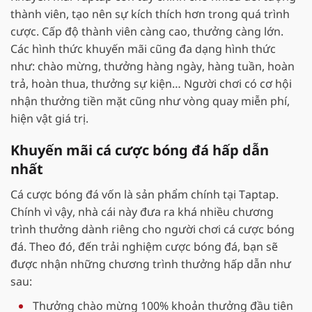
thành viên, tạo nên sự kích thích hơn trong quá trình
cược. Cấp độ thành viên càng cao, thưởng càng lớn.
Các hình thức khuyến mãi cũng đa dạng hình thức
như: chào mừng, thưởng hàng ngày, hàng tuần, hoàn
trả, hoàn thua, thưởng sự kiện… Người chơi có cơ hội
nhận thưởng tiền mặt cũng như vòng quay miễn phí,
hiện vật giá trị.
Khuyến mãi cá cược bóng đá hấp dẫn
nhất
Cá cược bóng đá vốn là sản phẩm chính tại Taptap.
Chính vì vậy, nhà cái này đưa ra khá nhiều chương
trình thưởng dành riêng cho người chơi cá cược bóng
đá. Theo đó, đến trải nghiệm cược bóng đá, bạn sẽ
được nhận những chương trình thưởng hấp dẫn như
sau:
Thưởng chào mừng 100% khoản thưởng đầu tiên