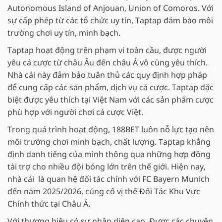
Autonomous Island of Anjouan, Union of Comoros. Với
sự cấp phép từ các tổ chức uy tín, Taptap đảm bảo môi
trường chơi uy tín, minh bạch.
Taptap hoạt động trên phạm vi toàn cầu, được người
yêu cá cược từ châu Âu đến châu Á vô cùng yêu thích.
Nhà cái này đảm bảo tuân thủ các quy định hợp pháp
để cung cấp các sản phẩm, dịch vụ cá cược. Taptap đặc
biệt được yêu thích tại Việt Nam với các sản phẩm cược
phù hợp với người chơi cá cược Việt.
Trong quá trình hoạt động, 188BET luôn nỗ lực tạo nên
môi trường chơi minh bạch, chất lượng. Taptap khẳng
định danh tiếng của mình thông qua những hợp đồng
tài trợ cho nhiều đội bóng lớn trên thế giới. Hiện nay,
nhà cái là quan hệ đối tác chính với FC Bayern Munich
đến năm 2025/2026, củng cố vị thế Đối Tác Khu Vực
Chính thức tại Châu Á.
Với thương hiệu có sự nhận diện cao. Được các chuyên