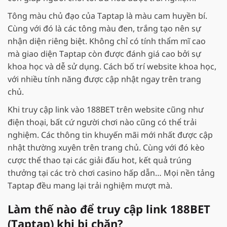
Tông màu chủ đạo của Taptap là màu cam huyền bí.
Cùng với đó là các tông màu đen, trắng tạo nên sự
nhận diện riêng biệt. Không chỉ có tính thẩm mĩ cao
mà giao diện Taptap còn được đánh giá cao bởi sự
khoa học và dễ sử dụng. Cách bố trí website khoa học,
với nhiều tính năng được cập nhật ngay trên trang
chủ.
Khi truy cập link vào 188BET trên website cũng như
điện thoại, bất cứ người chơi nào cũng có thể trải
nghiệm. Các thông tin khuyến mãi mới nhất được cập
nhật thường xuyên trên trang chủ. Cùng với đó kèo
cược thể thao tại các giải đấu hot, kết quả trúng
thưởng tại các trò chơi casino hấp dẫn… Mọi nền tảng
Taptap đều mang lại trải nghiệm mượt mà.
Làm thế nào để truy cập link 188BET
(Taptap) khi bị chặn?