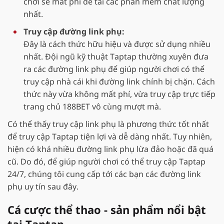
chơi sẽ mất phí để tải các phần mềm chất lượng
nhất.
Truy cập đường link phụ:
Đây là cách thức hữu hiệu và được sử dụng nhiều
nhất. Đội ngũ kỹ thuật Taptap thường xuyên đưa
ra các đường link phụ để giúp người chơi có thể
truy cập nhà cái khi đường link chính bị chặn. Cách
thức này vừa không mất phí, vừa truy cập trực tiếp
trang chủ 188BET vô cùng mượt mà.
Có thể thấy truy cập link phụ là phương thức tốt nhất
để truy cập Taptap tiện lợi và dễ dàng nhất. Tuy nhiên,
hiện có khá nhiều đường link phụ lừa đảo hoặc đã quá
cũ. Do đó, để giúp người chơi có thể truy cập Taptap
24/7, chúng tôi cung cấp tới các bạn các đường link
phụ uy tín sau đây.
Cá cược thể thao - sản phẩm nổi bật