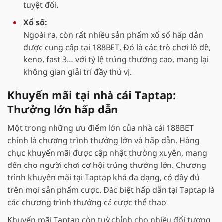
tuyệt đối.
Xổ số:
Ngoài ra, còn rất nhiều sản phẩm xổ số hấp dẫn
được cung cấp tại 188BET, Đó là các trò chơi lô đề,
keno, fast 3… với tỷ lệ trúng thưởng cao, mang lại
không gian giải trí đầy thú vị.
Khuyến mãi tại nhà cái Taptap:
Thưởng lớn hấp dẫn
Một trong những ưu điểm lớn của nhà cái 188BET
chính là chương trình thưởng lớn và hấp dẫn. Hàng
chục khuyến mãi được cập nhật thường xuyên, mang
đến cho người chơi cơ hội trúng thưởng lớn. Chương
trình khuyến mãi tại Taptap khá đa dạng, có đầy đủ
trên mọi sản phẩm cược. Đặc biệt hấp dẫn tại Taptap là
các chương trình thưởng cá cược thể thao.
Khuyến mãi Taptap còn tuỳ chỉnh cho nhiều đối tượng