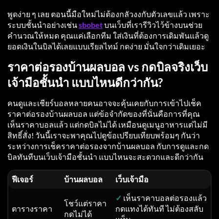
พูดง่าย ๆ เลย ตอนนี้มือใหม่ไม่ต้องกลัวงงกับตัวเลขแล้ว เพราะ
ระบบชั้นนำอย่างเช่น
sbobet
บนเว็บที่เรารีวิวไว้ข้างบนช่วย
คำนวณให้หมด คุณแค่เลือกทีม ใส่เงินที่ต้องการเดิมพันแล้วดู
ยอดเงินในบิลได้เลยแบบเรียลไทม์ กดง่าย มั่นใจกว่าเดิมเยอะ
ราคาต่อรองบ้านผลบอล vs กดบิลจริงเว็บ
เจ้ามือชั้นนำ แบบไหนดีกว่ากัน?
คนดูและเชียร์บอลหลายคนอาจจะคุ้นเคยกับการเข้าไปเช็ค
ราคาต่อรองบ้านผลบอล แต่ข้อจำกัดของที่นั่นคือการที่คุณ
เห็นราคาบอลแล้ว แต่กดบิลไม่ได้ เหมือนดูเมนูอาหารแต่ไม่มี
สิทธิ์สั่ง! วันนี้เราจะพาคุณไปดูข้อเปรียบเทียบพร้อมๆ กันว่า
ระหว่างการเช็คราคาต่อรองจากบ้านผลบอล กับการดูและกด
บิลทันทีบนเว็บเจ้ามือชั้นนำ แบบไหนจะสะดวกและดีกว่ากัน
ฟีเจอร์
บ้านผลบอล
เว็บเจ้ามือ
✓
เห็นราคาบอลต่อรองแล้ว
โชว์แต่ราคา
ตารางราคา
กดแทงได้ทันที ไม่ต้องสลับ
กดไม่ได้