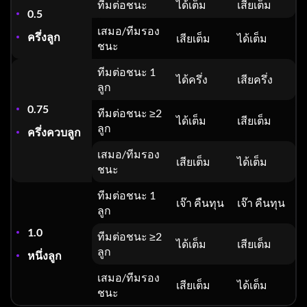
ทีมต่อชนะ
ได้เต็ม
เสียเต็ม
0.5
เสมอ/ทีมรอง
ครึ่งลูก
เสียเต็ม
ได้เต็ม
ชนะ
ทีมต่อชนะ 1
ได้ครึ่ง
เสียครึ่ง
ลูก
0.75
ทีมต่อชนะ ≥2
ได้เต็ม
เสียเต็ม
ลูก
ครึ่งควบลูก
เสมอ/ทีมรอง
เสียเต็ม
ได้เต็ม
ชนะ
ทีมต่อชนะ 1
เจ๊า คืนทุน
เจ๊า คืนทุน
ลูก
1.0
ทีมต่อชนะ ≥2
ได้เต็ม
เสียเต็ม
ลูก
หนึ่งลูก
เสมอ/ทีมรอง
เสียเต็ม
ได้เต็ม
ชนะ