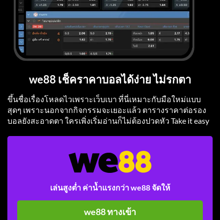
we88 เช็คราคาบอลได้ง่าย ไม่รกตา
ขึ้นชื่อเรื่องโหลดไวเพราะเว็บเบา ที่นี่เหมาะกับมือใหม่แบบ
สุดๆ เพราะนอกจากกิจกรรมจะเยอะแล้ว ตารางราคาต่อรอง
บอลยังสะอาดตา ใครเพิ่งเริ่มอ่านก็ไม่ต้องปวดหัว Take it easy
เล่นสูงต่ำ ค่าน้ำแรงกว่า we88 จัดให้
we88 ทางเข้า