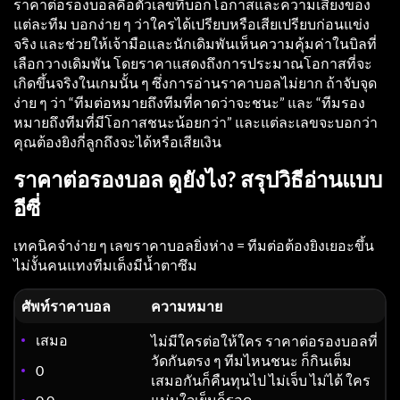
ราคาต่อรองบอลคือตัวเลขที่บอกโอกาสและความเสี่ยงของ
แต่ละทีม บอกง่าย ๆ ว่าใครได้เปรียบหรือเสียเปรียบก่อนแข่ง
จริง และช่วยให้เจ้ามือและนักเดิมพันเห็นความคุ้มค่าในบิลที่
เลือกวางเดิมพัน โดยราคาแสดงถึงการประมาณโอกาสที่จะ
เกิดขึ้นจริงในเกมนั้น ๆ ซึ่งการอ่านราคาบอลไม่ยาก ถ้าจับจุด
ง่าย ๆ ว่า “ทีมต่อหมายถึงทีมที่คาดว่าจะชนะ” และ “ทีมรอง
หมายถึงทีมที่มีโอกาสชนะน้อยกว่า” และแต่ละเลขจะบอกว่า
คุณต้องยิงกี่ลูกถึงจะได้หรือเสียเงิน
ราคาต่อรองบอล ดูยังไง? สรุปวิธีอ่านแบบ
อีซี่
เทคนิคจำง่าย ๆ เลขราคาบอลยิ่งห่าง = ทีมต่อต้องยิงเยอะขึ้น
ไม่งั้นคนแทงทีมเต็งมีน้ำตาซึม
ศัพท์ราคาบอล
ความหมาย
เสมอ
ไม่มีใครต่อให้ใคร ราคาต่อรองบอลที่
วัดกันตรง ๆ ทีมไหนชนะ ก็กินเต็ม
0
เสมอกันก็คืนทุนไป ไม่เจ็บ ไม่ได้ ใคร
แม่นใจเย็นก็รอด