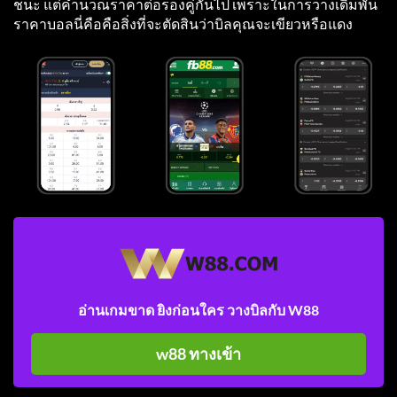
ชนะ แต่คำนวณราคาต่อรองคู่กันไป เพราะในการวางเดิมพัน
ราคาบอลนี่คือคือสิ่งที่จะตัดสินว่าบิลคุณจะเขียวหรือแดง
อ่านเกมขาด ยิงก่อนใคร วางบิลกับ W88
w88 ทางเข้า