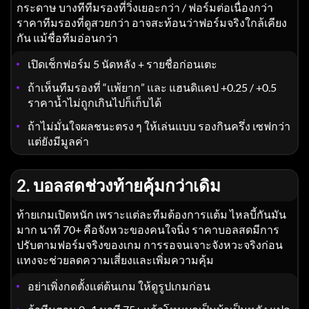
กระดาษ บางทีทีมรองที่วิ่งเยอะกว่า / ฟอร์มต่อเนื่องกว่า
ราคาทีมรองที่ดูสวยกว่า อาจสะท้อนว่าฟอร์มจริงใกล้เคียง
กัน แม้ชื่อทีมอ่อนกว่า
เปิดเช็กฟอร์ม 5 นัดหลัง + รายชื่อก่อนเตะ
ถ้าเห็นทีมรองที่ “แพ้ยาก” และ แฮนดิแคป +0.25 / +0.5
ราคาน้ำไม่ถูกเกินไปก็เก็บได้
ถ้าไม่มั่นใจผลชนะตรง ๆ ให้เล่นแบบ รองกินครึ่ง เซฟกว่า
แต่ยังมีมูลค่า
2. บอลสดช่วงท้ายคุ้มกว่าเดิม
ท้ายเกมเปิดหนัก เพราะแต่ละทีมต้องการแต้ม ไหลบี้กันมัน
มาก นาที 70+ คือจังหวะของคนใจนิ่ง ราคาบอลสดมีการ
ปรับตามฟอร์มจริงของเกม การรอจนเจาะจังหวะจริงก่อน
แทงจะช่วยลดความเสี่ยงและเพิ่มความคุ้ม
อย่าเพิ่งกดตั้งแต่ต้นเกม ให้ดูรูปเกมก่อน