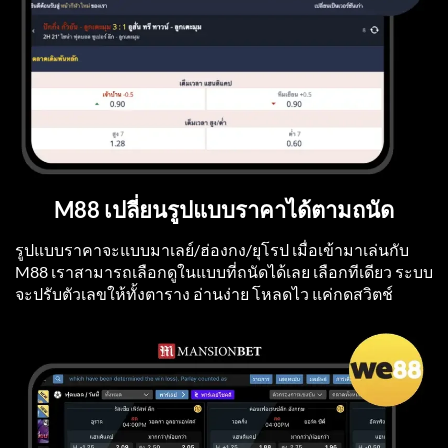
M88 เปลี่ยนรูปแบบราคาได้ตามถนัด
รูปแบบราคาจะแบบมาเลย์/ฮ่องกง/ยุโรป เมื่อเข้ามาเล่นกับ
M88 เราสามารถเลือกดูในแบบที่ถนัดได้เลย เลือกทีเดียว ระบบ
จะปรับตัวเลขให้ทั้งตาราง อ่านง่าย โหลดไว แค่กดสวิตช์